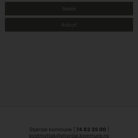
Neste
Avbryt
Stjørdal kommune |
74 83 35 00
|
postmottak@stjordal.kommune.no