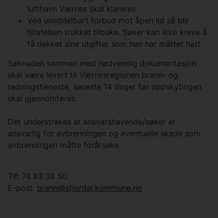
lufthavn Værnes skal klareres.
Ved umiddelbart forbud mot åpen ild så blir
tillatelsen trukket tilbake. Søker kan ikke kreve å
få dekket sine utgifter som han har måttet hatt.
Søknaden sammen med nødvendig dokumentasjon
skal være levert til Værnesregionen brann- og
redningstjeneste, seneste 14 dager før oppskytingen
skal gjennomføres.
Det understrekes at ansvarshavende/søker er
ansvarlig for avbrenningen og eventuelle skade som
avbrenningen måtte forårsake.
Tlf: 74 83 38 50
E-post:
brann@stjordal.kommune.no